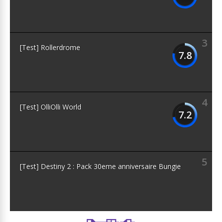
3
[Test] Rollerdrome
7.8
4
[Test] OlliOlli World
7.2
5
[Test] Destiny 2 : Pack 30eme anniversaire Bungie