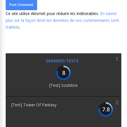
Ce site utilise Akismet pour réduire les indésirables.
En savoir
plus sur la façon dont les données de vos commentaires sont
traitées
.
1
DERNIERS TESTS
8
[Test] Soulstice
2
[Test] Tower Of Fantasy
7.8