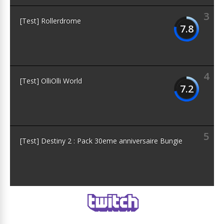
3
[Test] Rollerdrome
7.8
4
[Test] OlliOlli World
7.2
5
[Test] Destiny 2 : Pack 30eme anniversaire Bungie