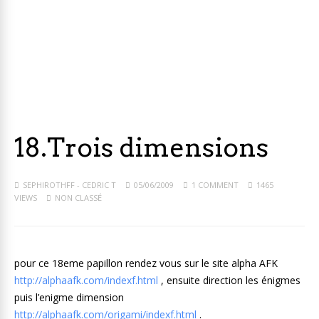
18.Trois dimensions
SEPHIROTHFF - CEDRIC T
05/06/2009
1 COMMENT
1465
VIEWS
NON CLASSÉ
pour ce 18eme papillon rendez vous sur le site alpha AFK
http://alphaafk.com/indexf.html
, ensuite direction les énigmes
puis l’enigme dimension
http://alphaafk.com/origami/indexf.html
.