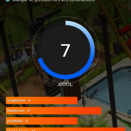
7
COOL
Graphisme - 6
Bande son - 8
Jouabilité - 6