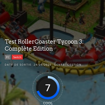
Test RollerCoaster Tycoon 3:
Complète Edition
PC
Switch
DATE DE SORTIE:
24/09/2020
GENRE:
GESTION
7
COOL