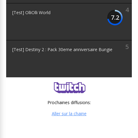
4
[Test] OlliOlli World
7.2
5
[Test] Destiny 2 : Pack 30eme anniversaire Bungie
Prochaines diffusions:
Aller sur la chaine