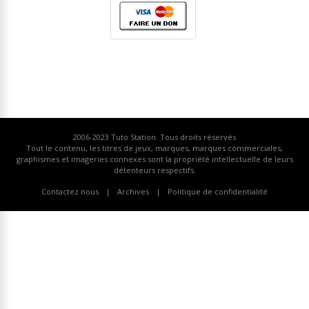
2006-2023
Tuto Station
. Tous droits réservés
Tout le contenu, les titres de jeux, marques, marques commerciales,
graphismes et imageries connexes sont la propriété intellectuelle de leurs
détenteurs respectifs.
Contactez nous
Archives
Politique de confidentialité