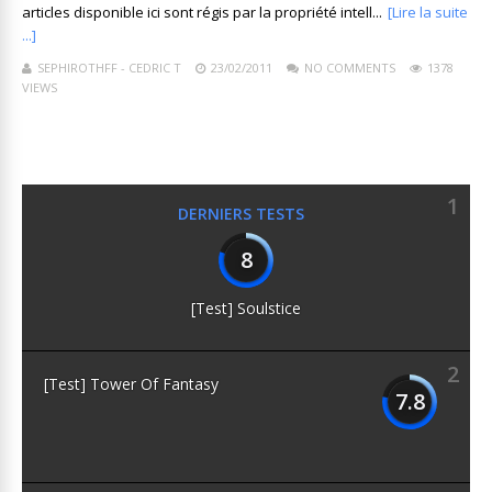
articles disponible ici sont régis par la propriété intell...
[Lire la suite
...]
SEPHIROTHFF - CEDRIC T
23/02/2011
NO COMMENTS
1378
VIEWS
1
DERNIERS TESTS
8
[Test] Soulstice
2
[Test] Tower Of Fantasy
7.8