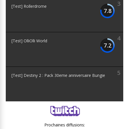
3
[Test] Rollerdrome
7.8
4
[Test] OlliOlli World
7.2
5
[Test] Destiny 2 : Pack 30eme anniversaire Bungie
Prochaines diffusions: