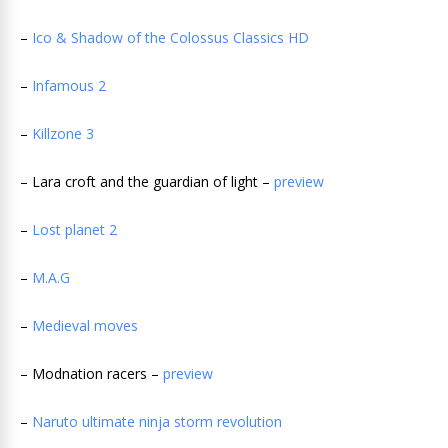
–
Ico & Shadow of the Colossus Classics HD
–
Infamous 2
–
Killzone 3
– Lara croft and the guardian of light –
preview
–
Lost planet 2
–
M.A.G
–
Medieval moves
– Modnation racers –
preview
–
Naruto ultimate ninja storm revolution