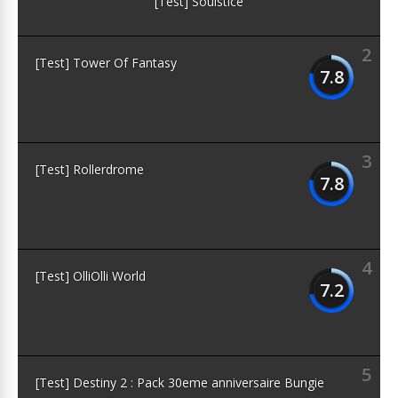
[Test] Soulstice
2
[Test] Tower Of Fantasy
7.8
3
[Test] Rollerdrome
7.8
4
[Test] OlliOlli World
7.2
5
[Test] Destiny 2 : Pack 30eme anniversaire Bungie