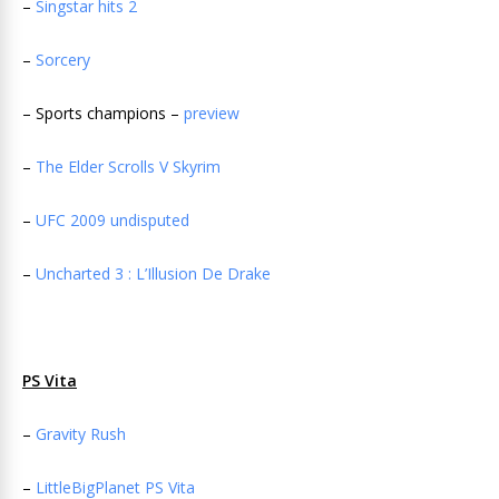
–
Singstar hits 2
–
Sorcery
– Sports champions –
preview
–
The Elder Scrolls V Skyrim
–
UFC 2009 undisputed
–
Uncharted 3 : L’Illusion De Drake
PS Vita
–
Gravity Rush
–
LittleBigPlanet PS Vita