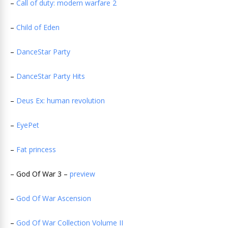
–
Call of duty: modern warfare 2
–
Child of Eden
–
DanceStar Party
–
DanceStar Party Hits
–
Deus Ex: human revolution
–
EyePet
–
Fat princess
– God Of War 3 –
preview
–
God Of War Ascension
–
God Of War Collection Volume II