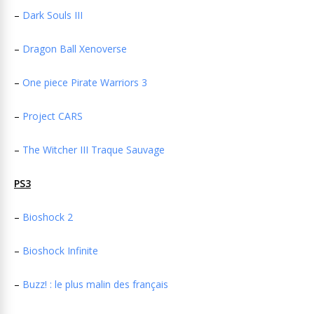
–
Dark Souls III
–
Dragon Ball Xenoverse
–
One piece Pirate Warriors 3
–
Project CARS
–
The Witcher III Traque Sauvage
PS3
–
Bioshock 2
–
Bioshock Infinite
–
Buzz! : le plus malin des français