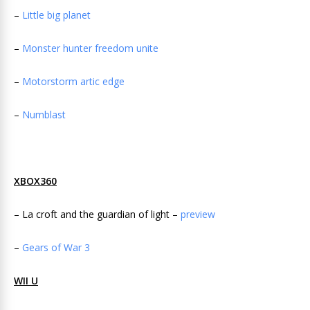
–
Little big planet
–
Monster hunter freedom unite
–
Motorstorm artic edge
–
Numblast
XBOX360
– La croft and the guardian of light –
preview
–
Gears of War 3
WII U