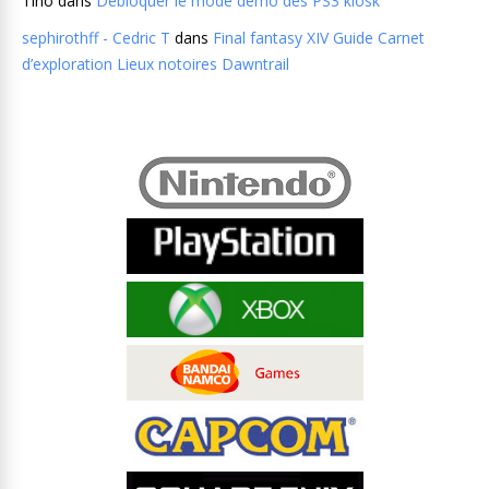
Tino
dans
Débloquer le mode demo des PS3 kiosk
sephirothff - Cedric T
dans
Final fantasy XIV Guide Carnet
d’exploration Lieux notoires Dawntrail