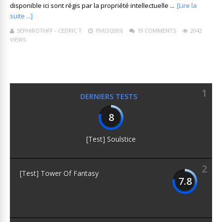
disponible ici sont régis par la propriété intellectuelle ...
[Lire la
suite ...]
SEPHIROTHFF - CEDRIC T
19/03/2006
19 COMMENTS
2042
VIEWS
1
DERNIERS TESTS
8
[Test] Soulstice
2
[Test] Tower Of Fantasy
7.8