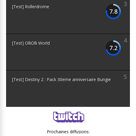
3
[Test] Rollerdrome
7.8
4
[Test] OlliOlli World
7.2
5
[Test] Destiny 2 : Pack 30eme anniversaire Bungie
Prochaines diffusions: