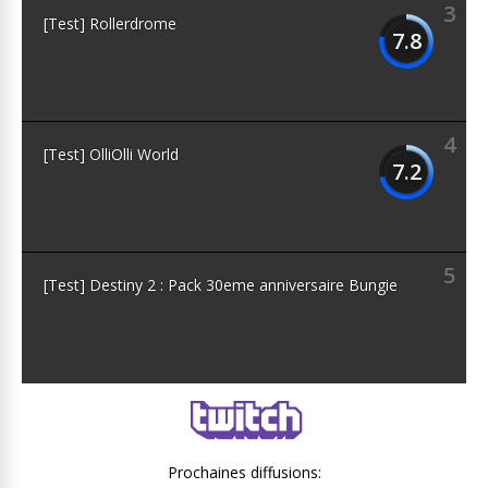
3
[Test] Rollerdrome
7.8
4
[Test] OlliOlli World
7.2
5
[Test] Destiny 2 : Pack 30eme anniversaire Bungie
Prochaines diffusions: