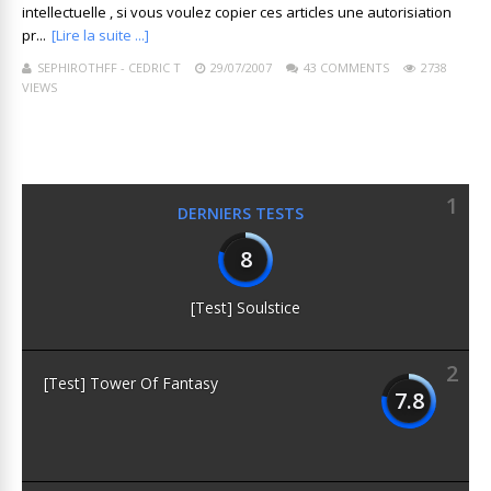
intellectuelle , si vous voulez copier ces articles une autorisiation
pr...
[Lire la suite ...]
SEPHIROTHFF - CEDRIC T
29/07/2007
43 COMMENTS
2738
VIEWS
1
DERNIERS TESTS
8
[Test] Soulstice
2
[Test] Tower Of Fantasy
7.8