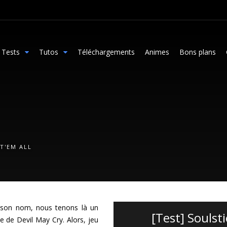
Tests
Tutos
Téléchargements
Animes
Bons plans
T'EM ALL
é son nom, nous tenons là un
[Test] Soulsti
le de Devil May Cry. Alors, jeu