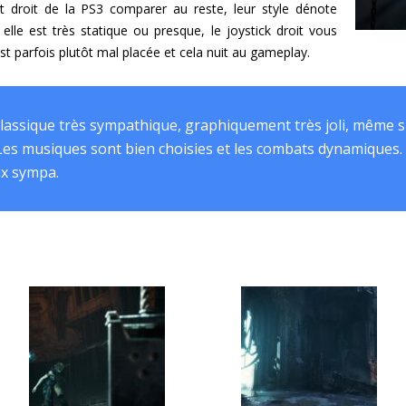
t droit de la PS3 comparer au reste, leur style dénote
lle est très statique ou presque, le joystick droit vous
est parfois plutôt mal placée et cela nuit au gameplay.
 classique très sympathique, graphiquement très joli, même 
. Les musiques sont bien choisies et les combats dynamiques.
ix sympa.