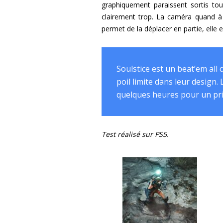
graphiquement paraissent sortis tou
clairement trop. La caméra quand à e
permet de la déplacer en partie, elle 
Soulstice est un beat’em all
poil limite dans leur design
quelques heures pour un pr
Test réalisé sur PS5.