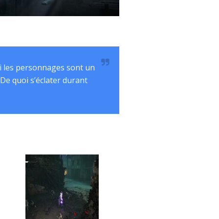
si les personnages sont un
 De quoi s’éclater durant