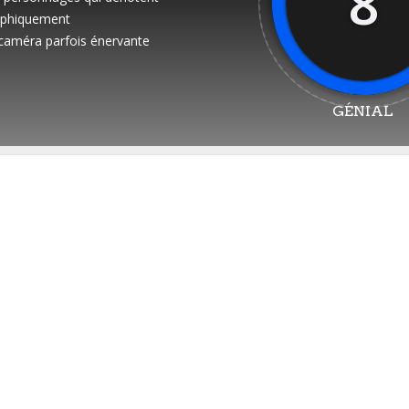
8
aphiquement
caméra parfois énervante
GÉNIAL