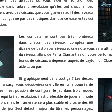
évier des attaques ou vous aider en fonction des
e dans l’arbre d »évolution qu’elles ont chacune. Les
t avec des cristaux que vous glanerez au fil des niveaux
endu rythmé par des musiques d’ambiance excellentes qui
tion.
Les combats ne sont pas très nombreux
dans chacun des niveaux, comptez une
dizaine de baston par niveau et une note vous sera attri
du niveau, allant de Fer à Diamant selon votre perfor
bonus de cristaux à dépenser auprès de Layton, un Observ
aider… ou pas.
Et graphiquement dans tout ça ? Les décors
 fantasy, vous découvrirez une ville en ruine bourrée de
es. Il est possible de configurer le jeu dans trois modes
équilibré et résolution, il est préférable de jouer en mode
ont mais le framerate sera plus stable et proche des 60
 de jeu. Seul défaut majeur du titre les personnages,