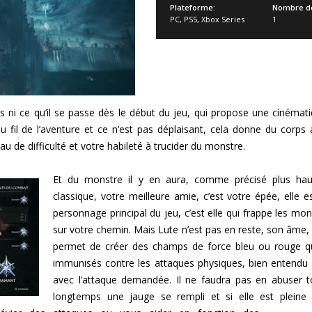
Plateforme:
Nombre de
PC
,
PS5
,
Xbox Series
1
s ni ce qu’il se passe dès le début du jeu, qui propose une cinémat
u fil de l’aventure et ce n’est pas déplaisant, cela donne du corps
eau de difficulté et votre habileté à trucider du monstre.
Et du monstre il y en aura, comme précisé plus haut
classique, votre meilleure amie, c’est votre épée, elle es
personnage principal du jeu, c’est elle qui frappe les mo
sur votre chemin. Mais Lute n’est pas en reste, son âme, 
permet de créer des champs de force bleu ou rouge qu
immunisés contre les attaques physiques, bien entendu 
avec l’attaque demandée. Il ne faudra pas en abuser to
longtemps une jauge se rempli et si elle est pleine 