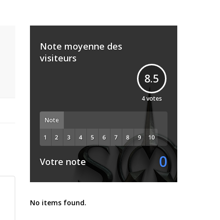
Note moyenne des
visiteurs
8.5
4
votes
Note
0
Votre note
No items found.