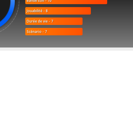
Bande son - 10
Jouabilité - 8
Durée de vie - 7
Scénario - 7