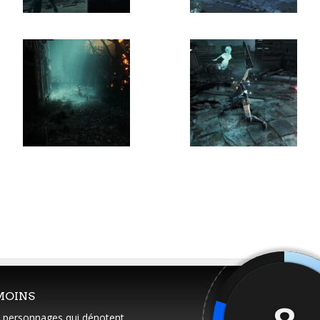
MOINS
 personnages qui dénotent