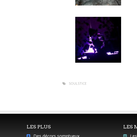
SOULSTICE
LES PLUS
LES 
Des décors somptueux
Les