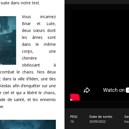
 suite dans notre test.
Vous incarnez
Briar et Lute,
deux sœurs dont
les âmes sont
dans le même
corps, une
chimère
obéissant à
 combat le chaos. Nos deux
dans la ville d’Ilden, une des
Keidas afin d’enquêter sur une
e ciel et qui a libéré le chaos,
de de santé, et les ennemis
me.
PEGI:
Date de sortie:
Ge
16
20/09/2022
be