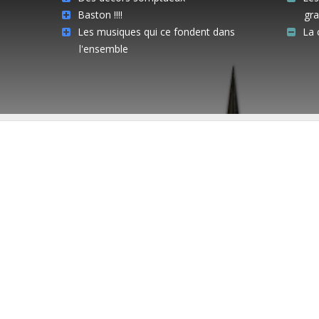
Baston !!!!
gr
Les musiques qui ce fondent dans
La 
l'ensemble