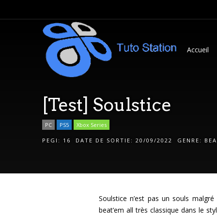
Accueil
[Test] Soulstice
PC
PS5
Xbox Series
PEGI:
16
DATE DE SORTIE:
20/09/2022
GENRE:
BEA
Soulstice n’est pas un souls malgr
beat’em all très classique dans le sty