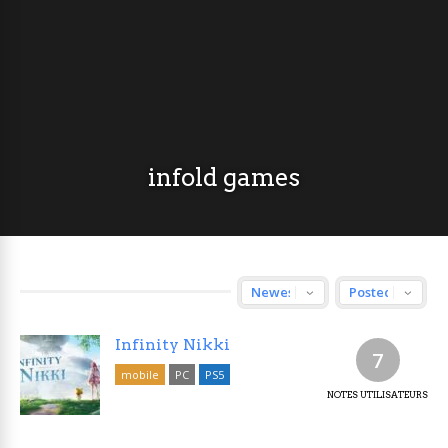
infold games
Infinity Nikki
7
mobile
PC
PS5
NOTES UTILISATEURS