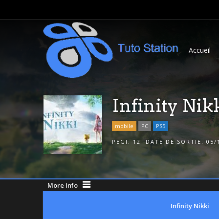
Accueil
Infinity Nik
mobile
PC
PS5
PEGI:
12
DATE DE SORTIE:
05/
More Info
Infinity Nikki