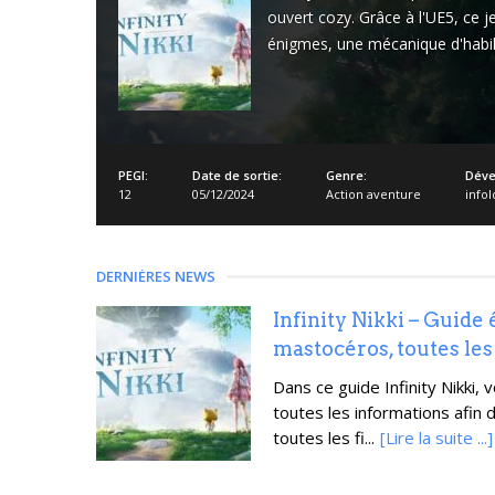
ouvert cozy. Grâce à l'UE5, ce
énigmes, une mécanique d'habill
PEGI:
Date de sortie:
Genre:
Déve
12
05/12/2024
Action aventure
info
DERNIÈRES NEWS
Infinity Nikki – Guide
mastocéros, toutes les
Dans ce guide Infinity Nikki,
toutes les informations afin
toutes les fi...
[Lire la suite ...]