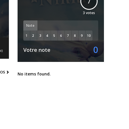
7
3
votes
Note
0
Votre note
t)
EOS
No items found.