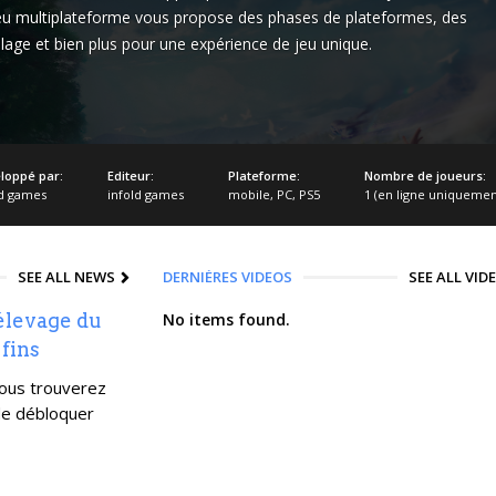
 jeu multiplateforme vous propose des phases de plateformes, des
age et bien plus pour une expérience de jeu unique.
loppé par:
Editeur:
Plateforme:
Nombre de joueurs:
ld games
infold games
mobile
,
PC
,
PS5
1 (en ligne uniquemen
SEE ALL NEWS
DERNIÈRES VIDEOS
SEE ALL VID
 élevage du
No items found.
 fins
 vous trouverez
 de débloquer