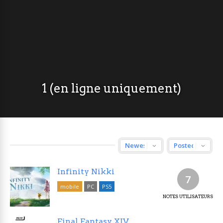
1 (en ligne uniquement)
Infinity Nikki
7
mobile
PC
PS5
NOTES UTILISATEURS
Final Fantasy XIV