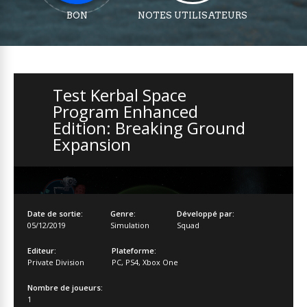
BON
NOTES UTILISATEURS
Test Kerbal Space
Program Enhanced
Edition: Breaking Ground
Expansion
Date de sortie:
Genre:
Développé par:
05/12/2019
Simulation
Squad
Editeur:
Plateforme:
Private Division
PC
,
PS4
,
Xbox One
Nombre de joueurs:
1