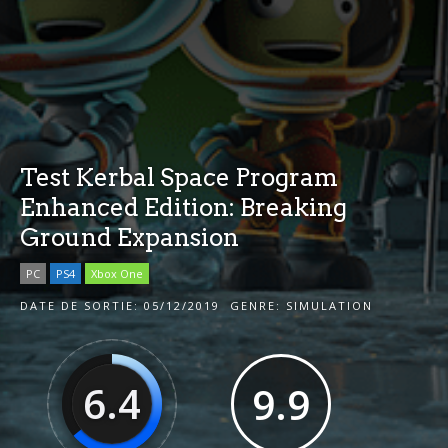
Test Kerbal Space Program
Enhanced Edition: Breaking
Ground Expansion
PC
PS4
Xbox One
DATE DE SORTIE:
05/12/2019
GENRE:
SIMULATION
6.4
9.9