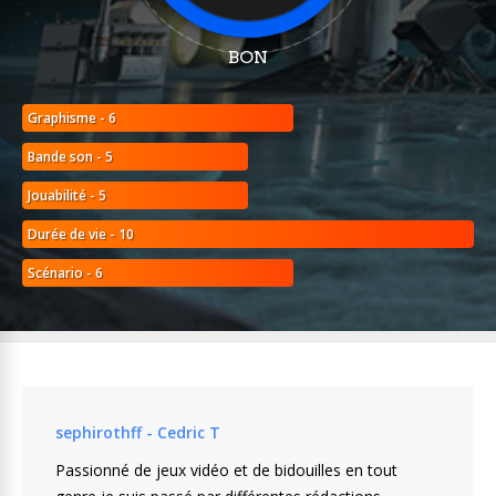
BON
Graphisme - 6
Bande son - 5
Jouabilité - 5
Durée de vie - 10
Scénario - 6
sephirothff - Cedric T
Passionné de jeux vidéo et de bidouilles en tout