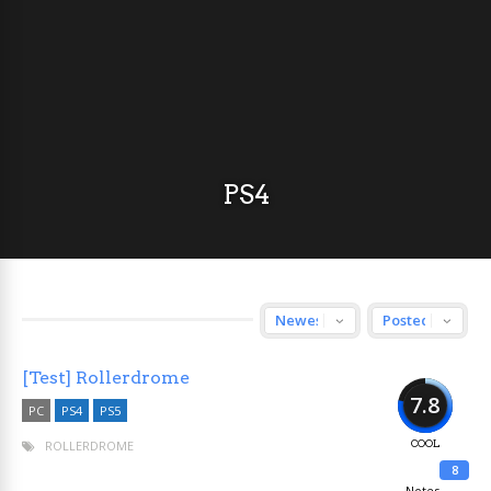
PS4
[Test] Rollerdrome
7.8
PC
PS4
PS5
ROLLERDROME
COOL
8
Notes