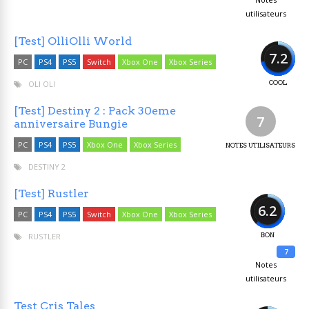
utilisateurs
[Test] OlliOlli World
7.2
PC
PS4
PS5
Switch
Xbox One
Xbox Series
OLI OLI
COOL
[Test] Destiny 2 : Pack 30eme
7
anniversaire Bungie
PC
PS4
PS5
Xbox One
Xbox Series
NOTES UTILISATEURS
DESTINY 2
[Test] Rustler
6.2
PC
PS4
PS5
Switch
Xbox One
Xbox Series
RUSTLER
BON
7
Notes
utilisateurs
Test Cris Tales