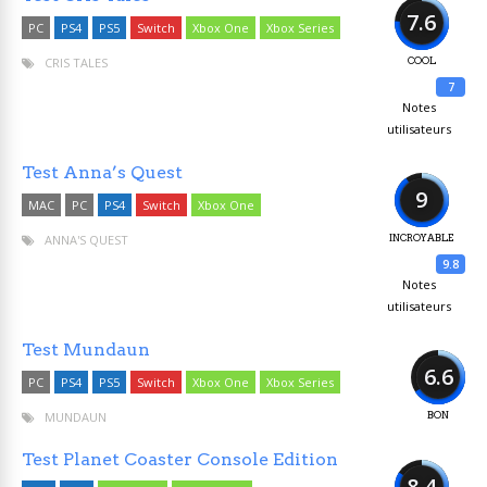
7.6
PC
PS4
PS5
Switch
Xbox One
Xbox Series
CRIS TALES
COOL
7
Notes
utilisateurs
Test Anna’s Quest
9
MAC
PC
PS4
Switch
Xbox One
ANNA'S QUEST
INCROYABLE
9.8
Notes
utilisateurs
Test Mundaun
6.6
PC
PS4
PS5
Switch
Xbox One
Xbox Series
MUNDAUN
BON
Test Planet Coaster Console Edition
8.4