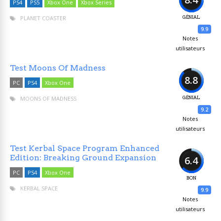
PS4
PS5
Xbox One
Xbox Series
PLANET COASTER
GÉNIAL
9.9
Notes
utilisateurs
Test Moons Of Madness
8.8
PC
PS4
Xbox One
MOONS OF MADNESS
GÉNIAL
9.2
Notes
utilisateurs
Test Kerbal Space Program Enhanced
Edition: Breaking Ground Expansion
6.4
PC
PS4
Xbox One
BON
KERBAL SPACE
9.9
Notes
utilisateurs