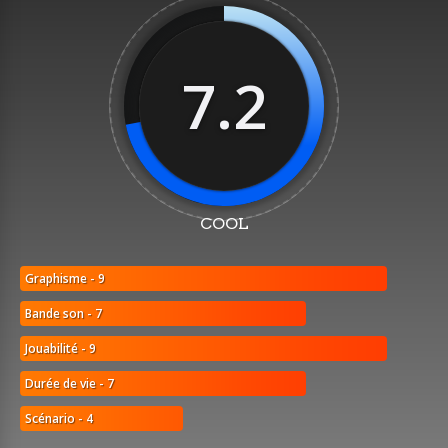
7.2
COOL
Graphisme - 9
Bande son - 7
Jouabilité - 9
Durée de vie - 7
Scénario - 4