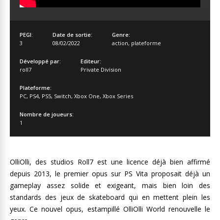
PEGI:
Date de sortie:
Genre:
3
08/02/2022
action
,
plateforme
Développé par:
Editeur:
roll7
Private Division
Plateforme:
PC
,
PS4
,
PS5
,
Switch
,
Xbox One
,
Xbox Series
Nombre de joueurs:
1
OlliOlli, des studios Roll7 est une licence déjà bien affirmé
depuis 2013, le premier opus sur PS Vita proposait déjà un
gameplay assez solide et exigeant, mais bien loin des
standards des jeux de skateboard qui en mettent plein les
yeux. Ce nouvel opus, estampillé OlliOlli World renouvelle le