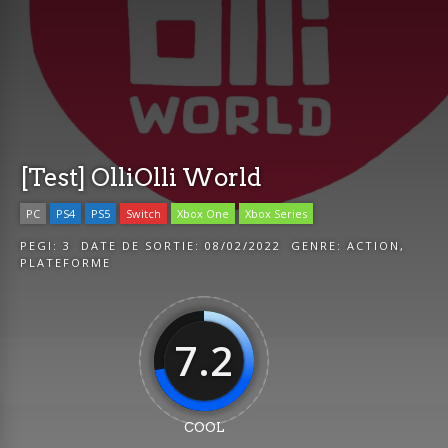
[Test] OlliOlli World
PC
PS4
PS5
Switch
Xbox One
Xbox Series
PEGI:
3
DATE DE SORTIE:
08/02/2022
GENRE:
ACTION
,
PLATEFORME
7.2
COOL