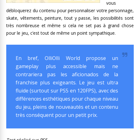
vous
débloquerez du contenu pour personnaliser votre personnage,
skate, vêtements, peinture, tout y passe, les possibilités sont
très nombreuse et même si cela ne set pas à grand chose
pour le jeu, c’est tout de même un point sympathique.
En bref, OlliOlli World propose un
gameplay plus accessible mais ne
contrariera pas les aficionados de la
franchise plus exigeants. Le jeu est ultra
fluide (surtout sur PS5 en 120FPS), avec des
différences esthétiques pour chaque niveau
du jeu, pleins de nouveautés et un contenu
très conséquent pour un petit prix.
Test réalisé sur PS5.