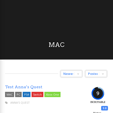
MAC
Test Anna’s Quest
9
MAC
PC
PS4
Switch
Xbox One
ANNA'S QUEST
INCROYABLE
9.8
Notes