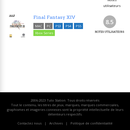
utilisateurs
Final Fantasy XIV
8.5
MAC
PC
PS3
PS4
PS5
NOTES UTILISATEURS
Xbox Series
2006-2023
Tuto Station
. Tous droits réservés
Tout le contenu, les titres de jeux, marques, marques commerciales,
graphismes et imageries connexes sont la propriété intellectuelle de leurs
détenteurs respectifs.
Contactez nous
Archives
Politique de confidentialité