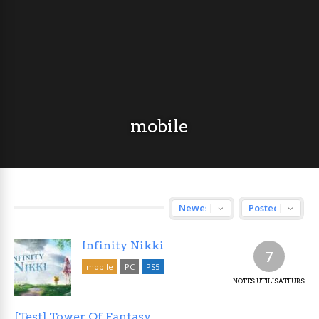
mobile
Infinity Nikki
7
mobile
PC
PS5
NOTES UTILISATEURS
[Test] Tower Of Fantasy