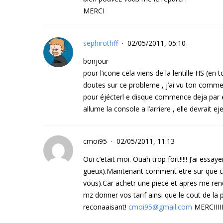
MERCI
sephirothff
02/05/2011, 05:10
bonjour
pour l’icone cela viens de la lentille HS (en 
doutes sur ce probleme , j’ai vu ton commenta
pour éjécterl e disque commence deja par ét
allume la console a l’arriere , elle devrait ej
cmoi95
02/05/2011, 11:13
Oui c’etait moi. Ouah trop fort!!!!! J’ai essay
gueux).Maintenant comment etre sur que c’es
vous).Car achetr une piece et apres me rend
mz donner vos tarif ainsi que le cout de la
reconaaisant!
cmoi95@gmail.com
MERCIIIIII