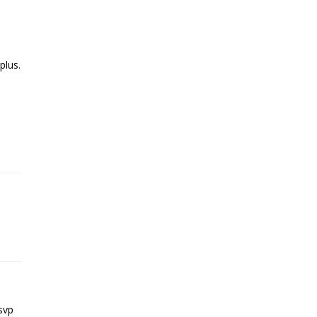
plus.
)
svp