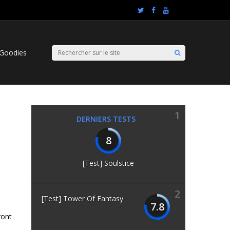
Goodies
1
DERNIERS TESTS
8
[Test] Soulstice
2
[Test] Tower Of Fantasy
7.8
ront