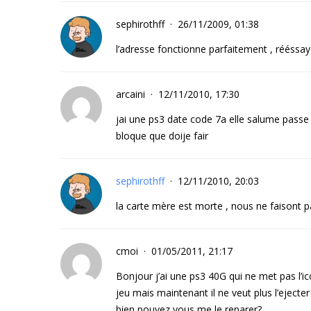
sephirothff
26/11/2009, 01:38
l’adresse fonctionne parfaitement , rééssay
arcaini
12/11/2010, 17:30
jai une ps3 date code 7a elle salume passe 
bloque que doije fair
sephirothff
12/11/2010, 20:03
la carte mère est morte , nous ne faisont pa
cmoi
01/05/2011, 21:17
Bonjour j’ai une ps3 40G qui ne met pas l’ic
jeu mais maintenant il ne veut plus l’ejecter
bien pouvez vous me le reparer?