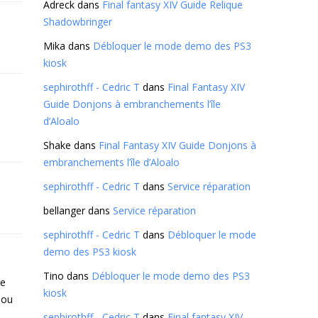
Adreck
dans
Final fantasy XIV Guide Relique
Shadowbringer
Mika
dans
Débloquer le mode demo des PS3
kiosk
sephirothff - Cedric T
dans
Final Fantasy XIV
Guide Donjons à embranchements l’île
d’Aloalo
Shake
dans
Final Fantasy XIV Guide Donjons à
embranchements l’île d’Aloalo
sephirothff - Cedric T
dans
Service réparation
bellanger
dans
Service réparation
sephirothff - Cedric T
dans
Débloquer le mode
demo des PS3 kiosk
Tino
dans
Débloquer le mode demo des PS3
re
kiosk
 ou
sephirothff - Cedric T
dans
Final fantasy XIV