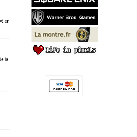
0€ en
de la
e