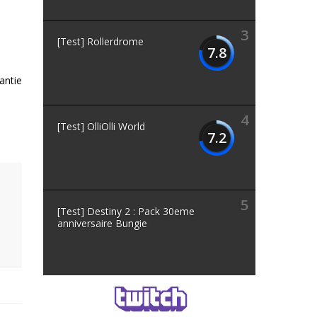
3
[Test] Rollerdrome
7.8
antie
4
[Test] OlliOlli World
7.2
5
[Test] Destiny 2 : Pack 30eme
anniversaire Bungie