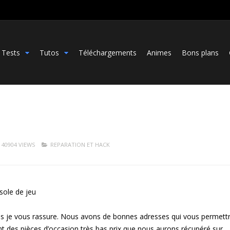
Tests
Tutos
Téléchargements
Animes
Bons plans
40904 VIEWS
REPARATION ET HACK
sole de jeu
 bas je vous rassure. Nous avons de bonnes adresses qui vous permett
ent des pièces d’occasion très bas prix que nous aurons récupéré sur