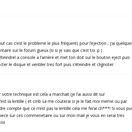
tout cas c’est le probleme le plus fréquent) pour l’ejection , j’ai quelque
ire sur le forum gueux (si si je sais que c’est toi :p )
eindrel a console a l’arrière et met ton doit sur le bouton eject puis
ecter le disque et ventiler tres fort puis s’éteindre et clignoter.
er votre technique est cela a marchait (je l’ai aussi dit sur
t la lentille ( et cmb sa me couterai si je le fait moi meme ou par
re compte que ce n’est pas la lentille cela me ferai ch***! Si vous pu
 piece sur ces commenetaire ou sur mon mail je vous en serai tres
III