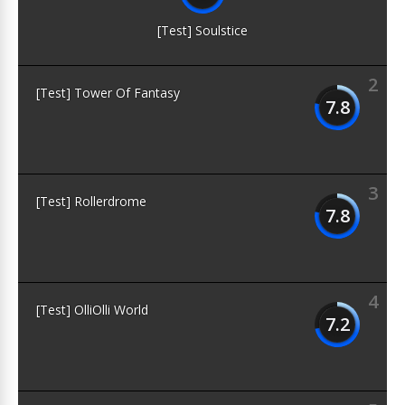
[Test] Soulstice
2
[Test] Tower Of Fantasy
7.8
3
[Test] Rollerdrome
7.8
4
[Test] OlliOlli World
7.2