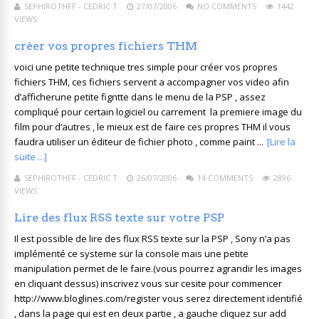
SEPHIROTHFF - CEDRIC T
27/07/2006
NO COMMENTS
1442
VIEWS
créer vos propres fichiers THM
voici une petite technique tres simple pour créer vos propres
fichiers THM, ces fichiers servent a accompagner vos video afin
d’afficherune petite figntte dans le menu de la PSP , assez
compliqué pour certain logiciel ou carrement la premiere image du
film pour d’autres , le mieux est de faire ces propres THM il vous
faudra utiliser un éditeur de fichier photo , comme paint ...
[Lire la
suite ...]
SEPHIROTHFF - CEDRIC T
26/07/2006
14 COMMENTS
2896
VIEWS
Lire des flux RSS texte sur votre PSP
Il est possible de lire des flux RSS texte sur la PSP , Sony n’a pas
implémenté ce systeme sur la console mais une petite
manipulation permet de le faire.(vous pourrez agrandir les images
en cliquant dessus) inscrivez vous sur cesite pour commencer
http://www.bloglines.com/register vous serez directement identifié
, dans la page qui est en deux partie , a gauche cliquez sur add