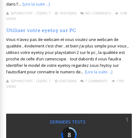
dans l’...
[Lire la suite ...]
SEPHIROTHFF - CEDRIC T
19/07/2006
NO COMMENTS
1240
VIEWS
Utiliser votre eyetoy sur PC
Vous n’avez pas de webcam et vous voulez une webcam de
qualitée , évidement c’est cher , et bien j’ai plus simple pour vous ,
utilisez votre eyetoy pour playstation 2 sur le pc , la qualitée est
proche de celle d’un camescope. tout dabords il vous faudra
identifier le model de votre eyetoy regardez sous l’eytoy sur
l’autocllant pour connaitre le numero de...
[Lire la suite ...]
SEPHIROTHFF - CEDRIC T
05/07/2006
7 COMMENTS
1763
VIEWS
1
DERNIERS TESTS
8