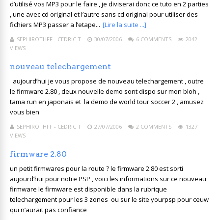
d’utilisé vos MP3 pour le faire , je diviserai donc ce tuto en 2 parties
, une avec cd original et l’autre sans cd original pour utiliser des
fichiers MP3 passer a l’etape...
[Lire la suite ...]
SEPHIROTHFF - CEDRIC T
30/07/2006
6 COMMENTS
2042
VIEWS
nouveau telechargement
aujourd’hui je vous propose de nouveau telechargement , outre
le firmware 2.80 , deux nouvelle demo sont dispo sur mon bloh ,
tama run en japonais et la demo de world tour soccer 2 , amusez
vous bien
SEPHIROTHFF - CEDRIC T
27/07/2006
2 COMMENTS
1327
VIEWS
firmware 2.80
un petit firmwares pour la route ? le firmware 2.80 est sorti
aujourd’hui pour notre PSP , voici les informations sur ce nouveau
firmware le firmware est disponible dans la rubrique
telechargement pour les 3 zones ou sur le site yourpsp pour ceuw
qui n’aurait pas confiance