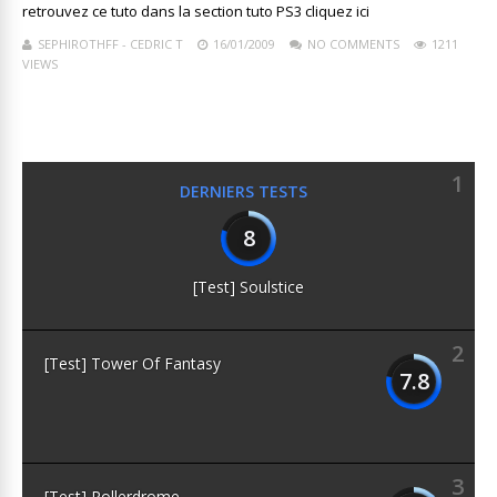
retrouvez ce tuto dans la section tuto PS3 cliquez ici
SEPHIROTHFF - CEDRIC T
16/01/2009
NO COMMENTS
1211
VIEWS
1
DERNIERS TESTS
8
[Test] Soulstice
2
[Test] Tower Of Fantasy
7.8
3
[Test] Rollerdrome