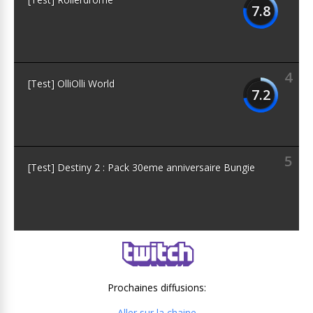
7.8
4
[Test] OlliOlli World
7.2
5
[Test] Destiny 2 : Pack 30eme anniversaire Bungie
Prochaines diffusions:
Aller sur la chaine