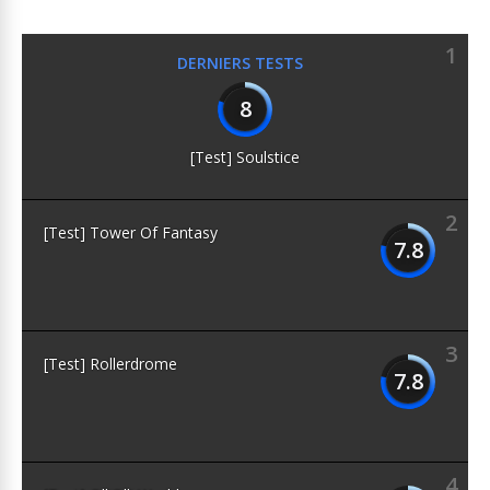
1
DERNIERS TESTS
8
[Test] Soulstice
2
[Test] Tower Of Fantasy
7.8
3
[Test] Rollerdrome
7.8
4