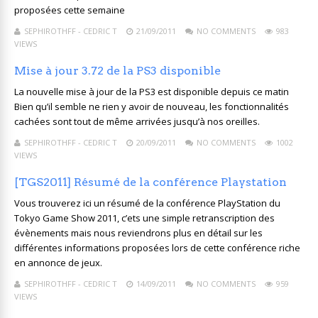
proposées cette semaine
SEPHIROTHFF - CEDRIC T
21/09/2011
NO COMMENTS
983
VIEWS
Mise à jour 3.72 de la PS3 disponible
La nouvelle mise à jour de la PS3 est disponible depuis ce matin
Bien qu’il semble ne rien y avoir de nouveau, les fonctionnalités
cachées sont tout de même arrivées jusqu’à nos oreilles.
SEPHIROTHFF - CEDRIC T
20/09/2011
NO COMMENTS
1002
VIEWS
[TGS2011] Résumé de la conférence Playstation
Vous trouverez ici un résumé de la conférence PlayStation du
Tokyo Game Show 2011, c’ets une simple retranscription des
évènements mais nous reviendrons plus en détail sur les
différentes informations proposées lors de cette conférence riche
en annonce de jeux.
SEPHIROTHFF - CEDRIC T
14/09/2011
NO COMMENTS
959
VIEWS