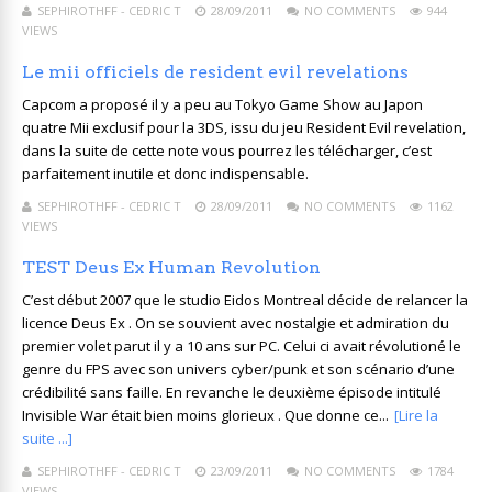
SEPHIROTHFF - CEDRIC T
28/09/2011
NO COMMENTS
944
VIEWS
Le mii officiels de resident evil revelations
Capcom a proposé il y a peu au Tokyo Game Show au Japon
quatre Mii exclusif pour la 3DS, issu du jeu Resident Evil revelation,
dans la suite de cette note vous pourrez les télécharger, c’est
parfaitement inutile et donc indispensable.
SEPHIROTHFF - CEDRIC T
28/09/2011
NO COMMENTS
1162
VIEWS
TEST Deus Ex Human Revolution
C’est début 2007 que le studio Eidos Montreal décide de relancer la
licence Deus Ex . On se souvient avec nostalgie et admiration du
premier volet parut il y a 10 ans sur PC. Celui ci avait révolutioné le
genre du FPS avec son univers cyber/punk et son scénario d’une
crédibilité sans faille. En revanche le deuxième épisode intitulé
Invisible War était bien moins glorieux . Que donne ce...
[Lire la
suite ...]
SEPHIROTHFF - CEDRIC T
23/09/2011
NO COMMENTS
1784
VIEWS