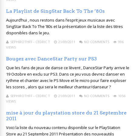
La Playlist de SingStar Back To The ’80s
Aujourd’hui , nous restons dans l’esprit jeux musicaux avec
SingStar Back To The ’80s et la présentation de la liste des titres
disponibles dans le jeu.
SEPHIROTHFF - CEDRIC T
21/09/2011
NO COMMENTS
996
VIEWS
Bougez avec DanceStar Party sur PS3
Que les fans de jeux de danse ce lèvent , DanceStar Party arrive le
19 Octobre en exclu sur PS3. Dans ce jeu vous devrez danser en
rythme et chanter avec le PS Move et le micro pour faire exploser
les scores , alors qui sera le meilleur chanteur/danseur ?
SEPHIROTHFF - CEDRIC T
21/09/2011
NO COMMENTS
1056
VIEWS
mise à jour du playstation store du 21 Septembre
2011
Voici la liste du nouveau contenu disponible sur le PlayStation
Store au 21 Septembre 2011 Présentation des nouveautés