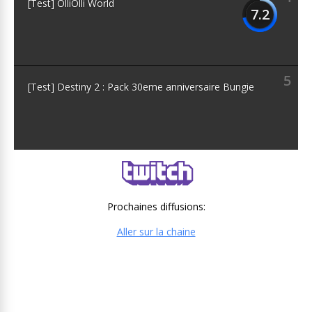
[Test] OlliOlli World
7.2
5
[Test] Destiny 2 : Pack 30eme anniversaire Bungie
Prochaines diffusions:
Aller sur la chaine