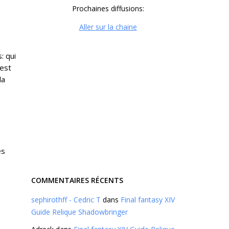
Prochaines diffusions:
Aller sur la chaine
: qui
 est
la
és
COMMENTAIRES RÉCENTS
sephirothff - Cedric T
dans
Final fantasy XIV
Guide Relique Shadowbringer