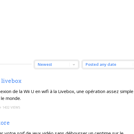
 livebox
exion de la Wii U en wifi à la Livebox, une opération assez simple
 le monde.
1432 VIEWS
tore
cher votre soif de jeux vidéo sans débourser un centime sur le