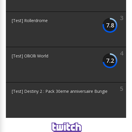
3
[Test] Rollerdrome
7.8
4
[Test] OlliOlli World
7.2
5
[Test] Destiny 2 : Pack 30eme anniversaire Bungie