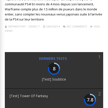
communauté PS4! En moins de 4 mois depuis son lancement,
Warframe compte plus de 1.5 million de joueurs dans le monde
entier, sans compter les nouveaux venus japonais suite à l’arrivée
de la PS4 sur leur territoire.
SEPHIROTHFF - CEDRIC T
04/03/2014
NO COMMENTS
1024
VIEWS
1
DERNIERS TESTS
8
[Test] Soulstice
2
[Test] Tower Of Fantasy
7.8