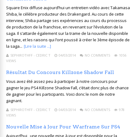
Square Enix diffuse aujourd’hui un entretien vidéo avec Takamasa
Shiba, le célèbre producteur des Drakengard. Au cours de cette
interview, Shiba partage ses expériences au cours du processus
de production de la franchise, en revenant sur l’évolution de la
saga. Il s’attarde également sur la trame de la nouvelle disponible
en ligne, et les raisons qui l’ont poussé à créer le 3ème épisode de
la saga...
[Lire la suite ...]
SEPHIROTHFF - CEDRIC T
04/03/2014
NO COMMENTS
1056
VIEWS
Résultat Du Concours Killzone Shadow Fall
Vous avez été assez peu à participer à notre concours pour
gagner le jeu PS4 Killzone Shadow Fall, c’était donc plus de chance
de gagner pour les participants. Voici donc le nom de notre
gagnant.
SEPHIROTHFF - CEDRIC T
04/03/2014
NO COMMENTS
978
VIEWS
Nouvelle Mise à Jour Pour Warframe Sur PS4
Aujourd’hui , une nouvelle mise à jour est disponible pour la