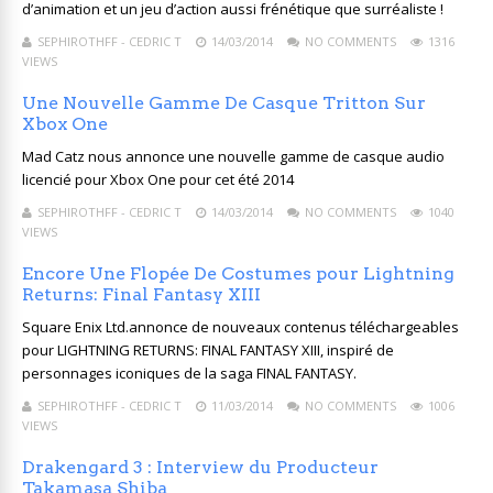
d’animation et un jeu d’action aussi frénétique que surréaliste !
SEPHIROTHFF - CEDRIC T
14/03/2014
NO COMMENTS
1316
VIEWS
Une Nouvelle Gamme De Casque Tritton Sur
Xbox One
Mad Catz nous annonce une nouvelle gamme de casque audio
licencié pour Xbox One pour cet été 2014
SEPHIROTHFF - CEDRIC T
14/03/2014
NO COMMENTS
1040
VIEWS
Encore Une Flopée De Costumes pour Lightning
Returns: Final Fantasy XIII
Square Enix Ltd.annonce de nouveaux contenus téléchargeables
pour LIGHTNING RETURNS: FINAL FANTASY XIII, inspiré de
personnages iconiques de la saga FINAL FANTASY.
SEPHIROTHFF - CEDRIC T
11/03/2014
NO COMMENTS
1006
VIEWS
Drakengard 3 : Interview du Producteur
Takamasa Shiba