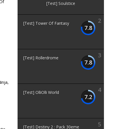
 Of
[Test] Soulstice
2
[Test] Tower Of Fantasy
7.8
3
[Test] Rollerdrome
7.8
inja,
4
[Test] OlliOlli World
7.2
5
[Test] Destiny 2 : Pack 30eme