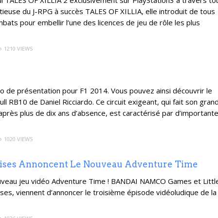
TALES OF XILLIA 2 exclusivement sur PlayStation3 à travers to
itieuse du J-RPG à succès TALES OF XILLIA, elle introduit de tous
ts pour embellir l’une des licences de jeu de rôle les plus
1210 VIEWS
o de présentation pour F1 2014. Vous pouvez ainsi découvrir le
ull RB10 de Daniel Ricciardo. Ce circuit exigeant, qui fait son gran
ès plus de dix ans d’absence, est caractérisé par d’important
1020 VIEWS
prises Annoncent Le Nouveau Adventure Time
e nouveau jeu vidéo Adventure Time ! BANDAI NAMCO Games et Littl
ses, viennent d’annoncer le troisième épisode vidéoludique de la