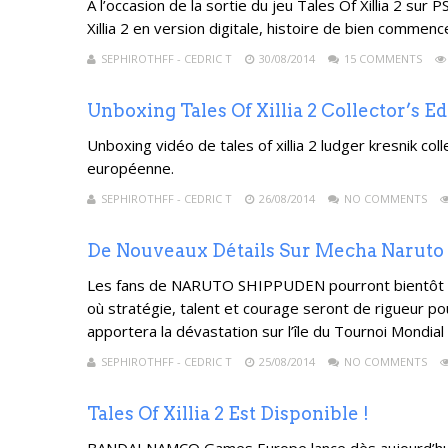
A l’occasion de la sortie du jeu Tales Of Xillia 2 s
Xillia 2 en version digitale, histoire de bien commen
SEPHIROTHFF - CEDRIC T
30/08/2014
15 COMMENTS
Unboxing Tales Of Xillia 2 Collector’s Ed
Unboxing vidéo de tales of xillia 2 ludger kresnik co
européenne.
SEPHIROTHFF - CEDRIC T
26/08/2014
NO COMMENTS
De Nouveaux Détails Sur Mecha Naruto
Les fans de NARUTO SHIPPUDEN pourront bientôt app
où stratégie, talent et courage seront de rigueur p
apportera la dévastation sur l’île du Tournoi Mondial 
SEPHIROTHFF - CEDRIC T
25/08/2014
NO COMMENTS
Tales Of Xillia 2 Est Disponible !