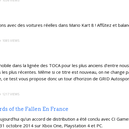
1036 VIEWS
ons avec des voitures réelles dans Mario Kart 8 ! Affûtez et bala
1085 VIEWS
obile dans la lignée des TOCA pour les plus anciens d’entre nous
s les plus récentes. Même si ce titre est nouveau, on ne change 
rie, ce test vous propose donc un tour d’horizon de GRID Autospor
1217 VIEWS
 of the Fallen En France
urd’hui qu’un accord de distribution a été conclu avec CI Game
e 31 octobre 2014 sur Xbox One, Playstation 4 et PC.