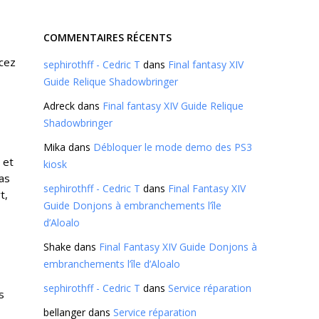
COMMENTAIRES RÉCENTS
ncez
sephirothff - Cedric T
dans
Final fantasy XIV
Guide Relique Shadowbringer
Adreck
dans
Final fantasy XIV Guide Relique
Shadowbringer
Mika
dans
Débloquer le mode demo des PS3
 et
kiosk
pas
sephirothff - Cedric T
dans
Final Fantasy XIV
t,
Guide Donjons à embranchements l’île
d’Aloalo
Shake
dans
Final Fantasy XIV Guide Donjons à
embranchements l’île d’Aloalo
sephirothff - Cedric T
dans
Service réparation
s
bellanger
dans
Service réparation