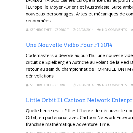
BANDAI NAMCO Games Europe lance dès aujourd’hui 
l’Europe, le Moyen-Orient et l’Australasie. Suite amb
nouveaux personnages, Artes et mécaniques de comba
renommées.
SEPHIROTHFF - CEDRIC T
22/08/2014
NO COMMENTS
Une Nouvelle Vidéo Pour F1 2014
Codemasters a dévoilé aujourd’hui une nouvelle vidé
circuit de Spielberg en Autriche au volant de la Red B
retour au sein du championnat de FORMULE UNTM apr
dénivellations.
SEPHIROTHFF - CEDRIC T
21/08/2014
NO COMMENTS
Little Orbit Et Cartoon Network Enter
Quelle heure est-il ? Il est l’heure de découvrir l
Orbit, en partenariat avec Cartoon Network Enterpri
franchise mathématique Adventure Time.