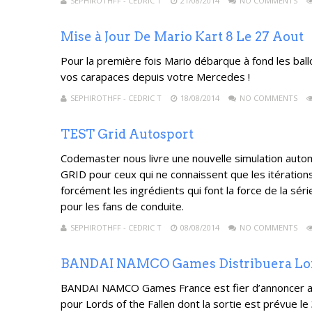
SEPHIROTHFF - CEDRIC T
21/08/2014
NO COMMENTS
Mise à Jour De Mario Kart 8 Le 27 Aout
Pour la première fois Mario débarque à fond les ball
vos carapaces depuis votre Mercedes !
SEPHIROTHFF - CEDRIC T
18/08/2014
NO COMMENTS
TEST Grid Autosport
Codemaster nous livre une nouvelle simulation autom
GRID pour ceux qui ne connaissent que les itération
forcément les ingrédients qui font la force de la sé
pour les fans de conduite.
SEPHIROTHFF - CEDRIC T
08/08/2014
NO COMMENTS
BANDAI NAMCO Games Distribuera Lords
BANDAI NAMCO Games France est fier d’annoncer aujo
pour Lords of the Fallen dont la sortie est prévue l