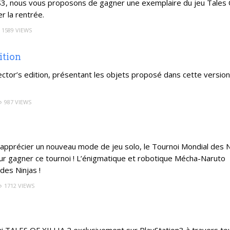
ur PS3, nous vous proposons de gagner une exemplaire du jeu Tales
cer la rentrée.
1589 VIEWS
ition
llector’s edition, présentant les objets proposé dans cette version
987 VIEWS
récier un nouveau mode de jeu solo, le Tournoi Mondial des N
our gagner ce tournoi ! L’énigmatique et robotique Mécha-Naruto
des Ninjas !
1712 VIEWS