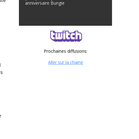
ute
anniversaire Bungie
Prochaines diffusions:
Aller sur la chaine
d
es
e