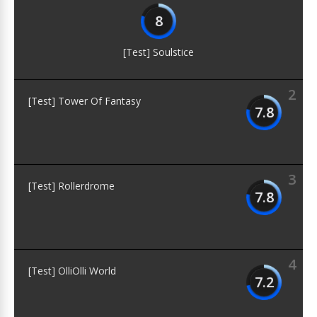
8
[Test] Soulstice
2
[Test] Tower Of Fantasy
7.8
3
[Test] Rollerdrome
7.8
4
[Test] OlliOlli World
7.2