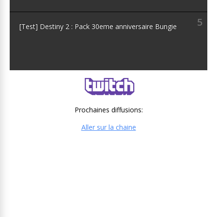
5
[Test] Destiny 2 : Pack 30eme anniversaire Bungie
Prochaines diffusions:
Aller sur la chaine