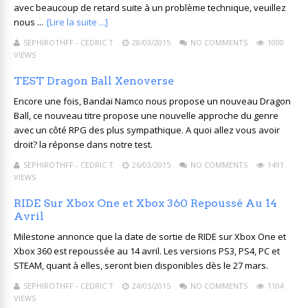
avec beaucoup de retard suite à un problème technique, veuillez
nous ...
[Lire la suite ...]
SEPHIROTHFF - CEDRIC T
28/03/2015
NO COMMENTS
1000
VIEWS
TEST Dragon Ball Xenoverse
Encore une fois, Bandaï Namco nous propose un nouveau Dragon
Ball, ce nouveau titre propose une nouvelle approche du genre
avec un côté RPG des plus sympathique. A quoi allez vous avoir
droit? la réponse dans notre test.
SEPHIROTHFF - CEDRIC T
26/03/2015
NO COMMENTS
1491
VIEWS
RIDE Sur Xbox One et Xbox 360 Repoussé Au 14
Avril
Milestone annonce que la date de sortie de RIDE sur Xbox One et
Xbox 360 est repoussée au 14 avril. Les versions PS3, PS4, PC et
STEAM, quant à elles, seront bien disponibles dès le 27 mars.
SEPHIROTHFF - CEDRIC T
24/03/2015
NO COMMENTS
1104
VIEWS