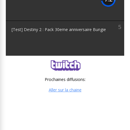
5
[Test] Destiny 2 : Pack 30eme anniversaire Bungie
Prochaines diffusions:
Aller sur la chaine