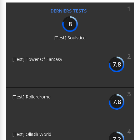
1
DERNIERS TESTS
8
[Test] Soulstice
2
[Test] Tower Of Fantasy
7.8
3
[Test] Rollerdrome
7.8
4
[Test] OlliOlli World
7.2