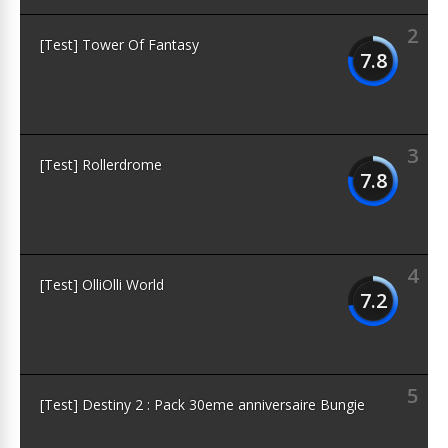
2
[Test] Tower Of Fantasy
7.8
3
[Test] Rollerdrome
7.8
4
[Test] OlliOlli World
7.2
5
[Test] Destiny 2 : Pack 30eme anniversaire Bungie