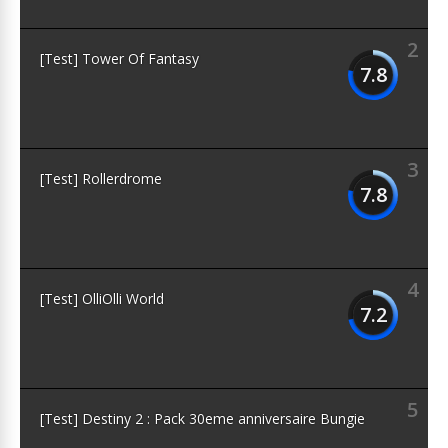
2
[Test] Tower Of Fantasy
7.8
3
[Test] Rollerdrome
7.8
4
[Test] OlliOlli World
7.2
5
[Test] Destiny 2 : Pack 30eme anniversaire Bungie