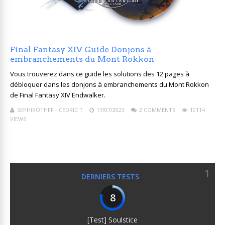
Final Fantasy XIV Guide Donjons à
embranchements du Mont Rokkon
Vous trouverez dans ce guide les solutions des 12 pages à
débloquer dans les donjons à embranchements du Mont Rokkon
de Final Fantasy XIV Endwalker.
SEPHIROTHFF - CEDRIC T
17/07/2023
2 COMMENTS
10114
VIEWS
1
DERNIERS TESTS
8
[Test] Soulstice