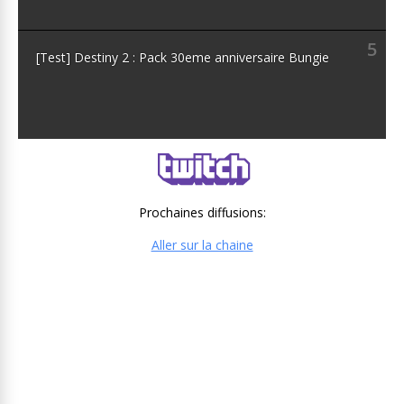
5
[Test] Destiny 2 : Pack 30eme anniversaire Bungie
Prochaines diffusions:
Aller sur la chaine