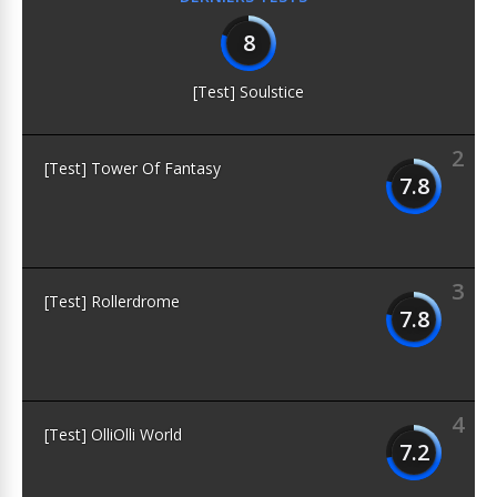
8
[Test] Soulstice
2
[Test] Tower Of Fantasy
7.8
3
[Test] Rollerdrome
7.8
4
[Test] OlliOlli World
7.2