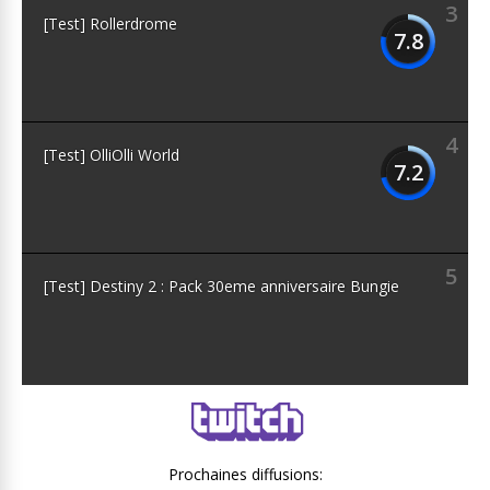
3
[Test] Rollerdrome
7.8
4
[Test] OlliOlli World
7.2
5
[Test] Destiny 2 : Pack 30eme anniversaire Bungie
Prochaines diffusions: