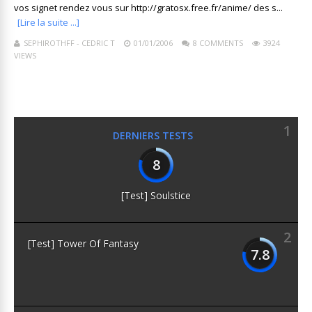
vos signet rendez vous sur http://gratosx.free.fr/anime/ des s...
[Lire la suite ...]
SEPHIROTHFF - CEDRIC T
01/01/2006
8 COMMENTS
3924
VIEWS
1
DERNIERS TESTS
8
[Test] Soulstice
2
[Test] Tower Of Fantasy
7.8