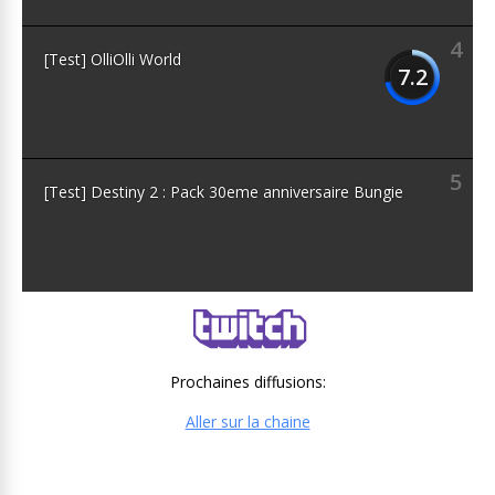
4
[Test] OlliOlli World
7.2
5
[Test] Destiny 2 : Pack 30eme anniversaire Bungie
Prochaines diffusions:
Aller sur la chaine