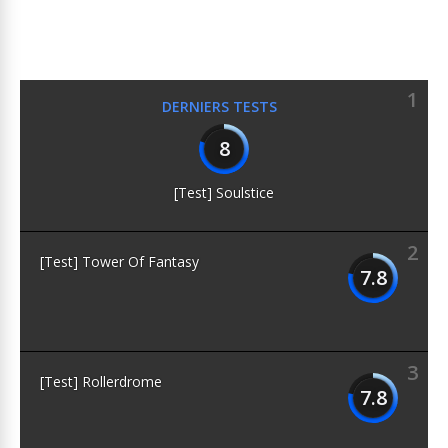
1
DERNIERS TESTS
8
[Test] Soulstice
2
[Test] Tower Of Fantasy
7.8
3
[Test] Rollerdrome
7.8