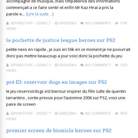
accompagné de musique, mais l’impatience des informations
commençait a ce faire sentir et enfin Mr Kaz Hirai a pris la
parole e...
[Lire la suite ...]
SEPHIROTHFF - CEDRIC T
09/05/2006
NO COMMENTS
1138
VIEWS
la pochette de justice league heroes sur PS2
petite nexs en rapide , je suis en 56k en ce moment je ne poourrait
donc pas mettre beaucoup a jour voici donc la pochette du jeu
SEPHIROTHFF - CEDRIC T
05/05/2006
NO COMMENTS
1333
VIEWS
pré E3: reservoir dogs en images sur PS2
le jeu reservoirdogs est biensur inspirer du film culte de quentin
tarrantino , sortie prevue pour l’automne 2006 sur PS2, voici une
paire de screen
SEPHIROTHFF - CEDRIC T
04/05/2006
NO COMMENTS
1055
VIEWS
premier screen de bionicle heroes sur PS2