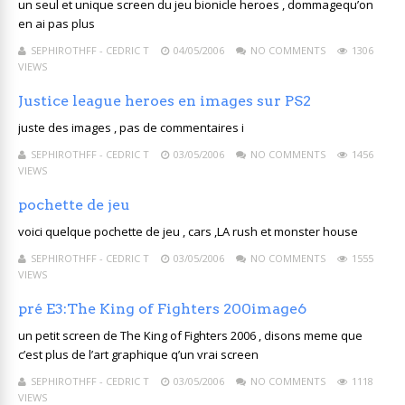
un seul et unique screen du jeu bionicle heroes , dommagequ’on
en ai pas plus
SEPHIROTHFF - CEDRIC T
04/05/2006
NO COMMENTS
1306
VIEWS
Justice league heroes en images sur PS2
juste des images , pas de commentaires i
SEPHIROTHFF - CEDRIC T
03/05/2006
NO COMMENTS
1456
VIEWS
pochette de jeu
voici quelque pochette de jeu , cars ,LA rush et monster house
SEPHIROTHFF - CEDRIC T
03/05/2006
NO COMMENTS
1555
VIEWS
pré E3:The King of Fighters 200image6
un petit screen de The King of Fighters 2006 , disons meme que
c’est plus de l’art graphique q’un vrai screen
SEPHIROTHFF - CEDRIC T
03/05/2006
NO COMMENTS
1118
VIEWS