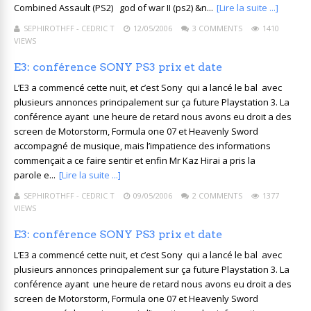
Combined Assault (PS2) god of war II (ps2) &n...
[Lire la suite ...]
SEPHIROTHFF - CEDRIC T
12/05/2006
3 COMMENTS
1410
VIEWS
E3: conférence SONY PS3 prix et date
L’E3 a commencé cette nuit, et c’est Sony qui a lancé le bal avec
plusieurs annonces principalement sur ça future Playstation 3. La
conférence ayant une heure de retard nous avons eu droit a des
screen de Motorstorm, Formula one 07 et Heavenly Sword
accompagné de musique, mais l’impatience des informations
commençait a ce faire sentir et enfin Mr Kaz Hirai a pris la
parole e...
[Lire la suite ...]
SEPHIROTHFF - CEDRIC T
09/05/2006
2 COMMENTS
1377
VIEWS
E3: conférence SONY PS3 prix et date
L’E3 a commencé cette nuit, et c’est Sony qui a lancé le bal avec
plusieurs annonces principalement sur ça future Playstation 3. La
conférence ayant une heure de retard nous avons eu droit a des
screen de Motorstorm, Formula one 07 et Heavenly Sword