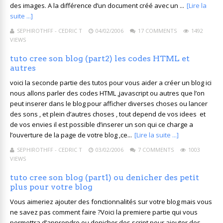
des images. A la différence d’un document créé avec un ...
[Lire la
suite ...]
SEPHIROTHFF - CEDRIC T
04/02/2006
17 COMMENTS
1492
VIEWS
tuto cree son blog (part2) les codes HTML et
autres
voici la seconde partie des tutos pour vous aider a créer un blog ici
nous allons parler des codes HTML ,javascript ou autres que l’on
peut inserer dans le blog pour afficher diverses choses ou lancer
des sons , et plein d’autres choses , tout depend de vos idees et
de vos envies il est possible d’inserer un son qui ce charge a
l’ouverture de la page de votre blog ,ce...
[Lire la suite ...]
SEPHIROTHFF - CEDRIC T
03/02/2006
7 COMMENTS
1003
VIEWS
tuto cree son blog (part1) ou denicher des petit
plus pour votre blog
Vous aimeriez ajouter des fonctionnalités sur votre blog mais vous
ne savez pas comment faire ?Voici la premiere partie qui vous
permettra d’apprendre ou denicher des script pour ajouter des