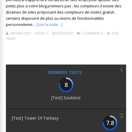
petits plus a votre blog premiers pas : les compteurs il existe des
dizaines de sites proposant des compteurs de visites gratuit ,
certains disposent de plus ou moins de fonctionnalités
personneleme...
[Lire la suite ...]
SEPHIROTHFF - CEDRIC T
02/02/2006
2 COMMENTS
1024
VIEWS
1
DERNIERS TESTS
8
[Test] Soulstice
2
[Test] Tower Of Fantasy
7.8