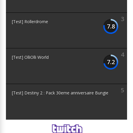
3
[Test] Rollerdrome
7.8
4
[Test] OlliOlli World
7.2
5
[Test] Destiny 2 : Pack 30eme anniversaire Bungie