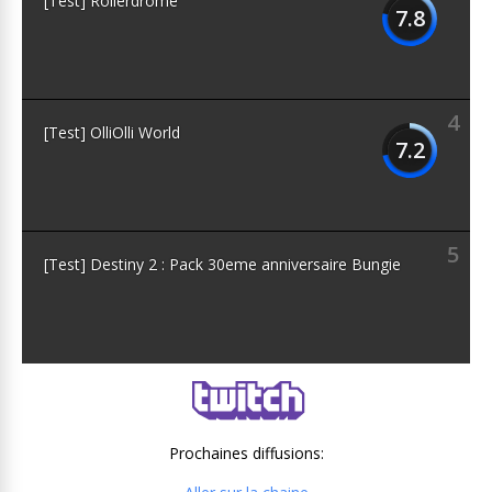
[Test] Rollerdrome
7.8
4
[Test] OlliOlli World
7.2
5
[Test] Destiny 2 : Pack 30eme anniversaire Bungie
Prochaines diffusions: