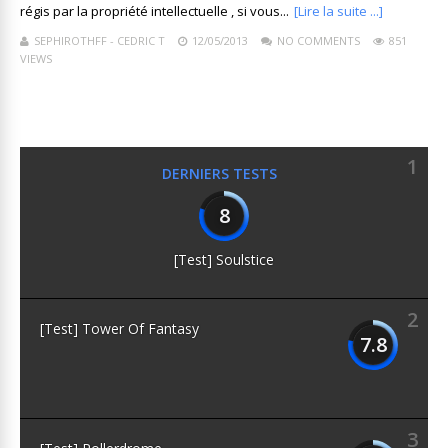
régis par la propriété intellectuelle , si vous...
[Lire la suite ...]
SEPHIROTHFF - CEDRIC T
12/05/2013
NO COMMENTS
851
VIEWS
1
DERNIERS TESTS
8
[Test] Soulstice
2
[Test] Tower Of Fantasy
7.8
3