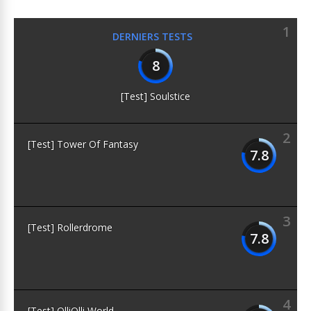
1
DERNIERS TESTS
8
[Test] Soulstice
2
[Test] Tower Of Fantasy
7.8
3
[Test] Rollerdrome
7.8
4
[Test] OlliOlli World