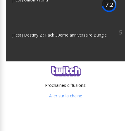
7.2
5
[Test] Destiny 2 : Pack 30eme anniversaire Bungie
Prochaines diffusions:
Aller sur la chaine