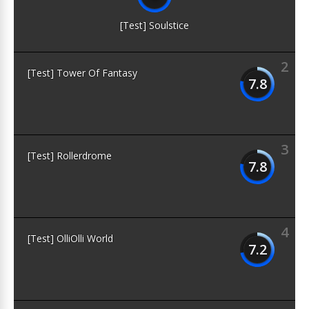
[Test] Soulstice
2
[Test] Tower Of Fantasy
7.8
3
[Test] Rollerdrome
7.8
4
[Test] OlliOlli World
7.2