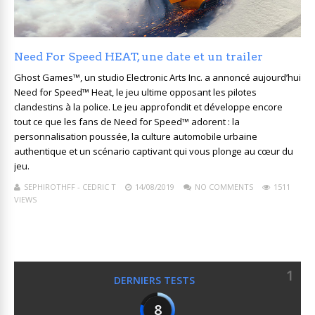
Need For Speed HEAT, une date et un trailer
Ghost Games™, un studio Electronic Arts Inc. a annoncé aujourd’hui
Need for Speed™ Heat, le jeu ultime opposant les pilotes
clandestins à la police. Le jeu approfondit et développe encore
tout ce que les fans de Need for Speed™ adorent : la
personnalisation poussée, la culture automobile urbaine
authentique et un scénario captivant qui vous plonge au cœur du
jeu.
SEPHIROTHFF - CEDRIC T
14/08/2019
NO COMMENTS
1511
VIEWS
1
DERNIERS TESTS
8