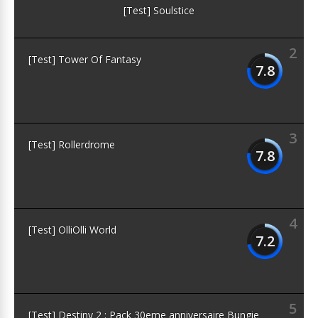
[Test] Soulstice
2
[Test] Tower Of Fantasy
7.8
3
[Test] Rollerdrome
7.8
4
[Test] OlliOlli World
7.2
5
[Test] Destiny 2 : Pack 30eme anniversaire Bungie