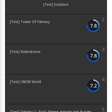
[Test] Soulstice
2
[Test] Tower Of Fantasy
7.8
3
[Test] Rollerdrome
7.8
4
[Test] OlliOlli World
7.2
5
[Test] Destiny 2 : Pack 30eme anniversaire Bungie