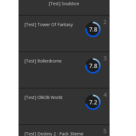
[Test] Soulstice
2
[Test] Tower Of Fantasy
7.8
3
[Test] Rollerdrome
7.8
4
[Test] OlliOlli World
7.2
5
[Test] Destiny 2 : Pack 30eme