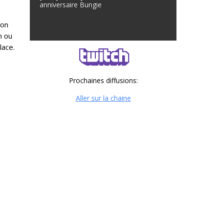
anniversaire Bungie
bon
n ou
lace.
Prochaines diffusions:
Aller sur la chaine