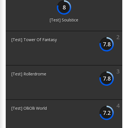
8
[Test] Soulstice
2
[Test] Tower Of Fantasy
7.8
3
[Test] Rollerdrome
7.8
4
[Test] OlliOlli World
7.2