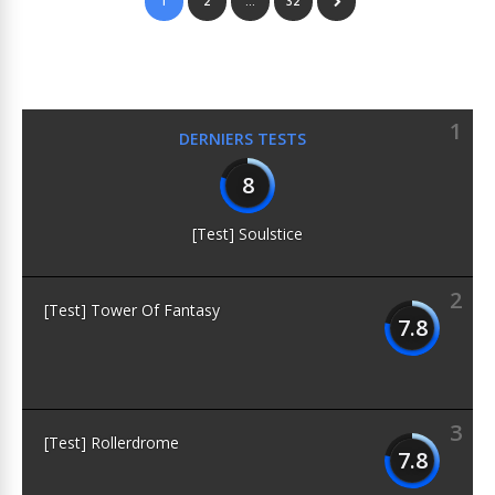
1
2
…
32
1
DERNIERS TESTS
8
[Test] Soulstice
2
[Test] Tower Of Fantasy
7.8
3
[Test] Rollerdrome
7.8