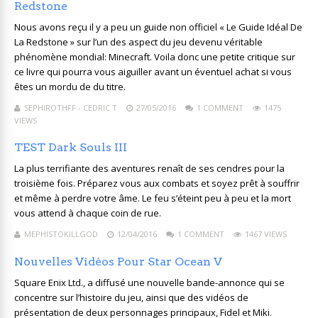
Redstone
Nous avons reçu il y a peu un guide non officiel « Le Guide Idéal De
La Redstone » sur l’un des aspect du jeu devenu véritable
phénomène mondial: Minecraft. Voila donc une petite critique sur
ce livre qui pourra vous aiguiller avant un éventuel achat si vous
êtes un mordu de du titre.
SEPHIROTHFF - CEDRIC T
27/05/2016
1 COMMENT
1475
VIEWS
TEST Dark Souls III
La plus terrifiante des aventures renaît de ses cendres pour la
troisième fois. Préparez vous aux combats et soyez prêt à souffrir
et même à perdre votre âme. Le feu s’éteint peu à peu et la mort
vous attend à chaque coin de rue.
MEPHISTOKILLGOD
12/04/2016
1 COMMENT
1467 VIEWS
Nouvelles Vidéos Pour Star Ocean V
Square Enix Ltd., a diffusé une nouvelle bande-annonce qui se
concentre sur l’histoire du jeu, ainsi que des vidéos de
présentation de deux personnages principaux, Fidel et Miki.