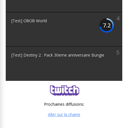
4
[Test] OlliOlli World
7.2
5
[Test] Destiny 2 : Pack 30eme anniversaire Bungie
Prochaines diffusions:
Aller sur la chaine