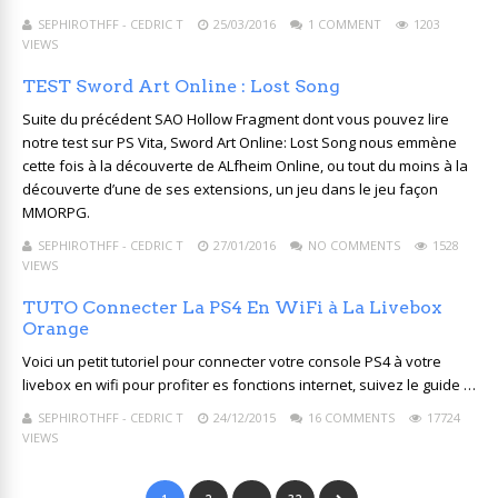
SEPHIROTHFF - CEDRIC T
25/03/2016
1 COMMENT
1203
VIEWS
TEST Sword Art Online : Lost Song
Suite du précédent SAO Hollow Fragment dont vous pouvez lire
notre test sur PS Vita, Sword Art Online: Lost Song nous emmène
cette fois à la découverte de ALfheim Online, ou tout du moins à la
découverte d’une de ses extensions, un jeu dans le jeu façon
MMORPG.
SEPHIROTHFF - CEDRIC T
27/01/2016
NO COMMENTS
1528
VIEWS
TUTO Connecter La PS4 En WiFi à La Livebox
Orange
Voici un petit tutoriel pour connecter votre console PS4 à votre
livebox en wifi pour profiter es fonctions internet, suivez le guide …
SEPHIROTHFF - CEDRIC T
24/12/2015
16 COMMENTS
17724
VIEWS