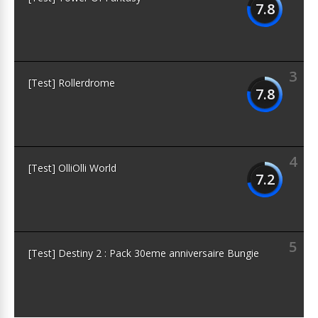
7.8
3
[Test] Rollerdrome
7.8
4
[Test] OlliOlli World
7.2
5
[Test] Destiny 2 : Pack 30eme anniversaire Bungie