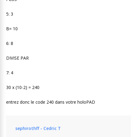
5: 3
B= 10
6: 8
DIVISE PAR
7: 4
30 x (10-2) = 240
entrez donc le code 240 dans votre holoPAD
sephirothff - Cedric T