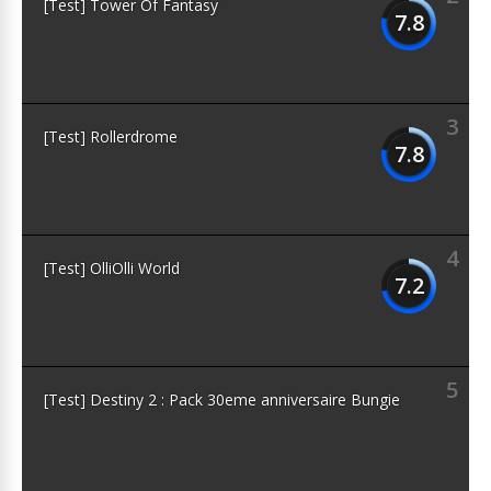
[Test] Tower Of Fantasy
7.8
3
[Test] Rollerdrome
7.8
4
[Test] OlliOlli World
7.2
5
[Test] Destiny 2 : Pack 30eme anniversaire Bungie