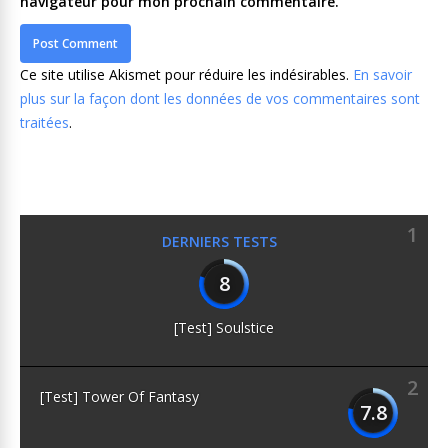
navigateur pour mon prochain commentaire.
Ce site utilise Akismet pour réduire les indésirables.
En savoir
plus sur la façon dont les données de vos commentaires sont
traitées
.
1
DERNIERS TESTS
8
[Test] Soulstice
2
[Test] Tower Of Fantasy
7.8