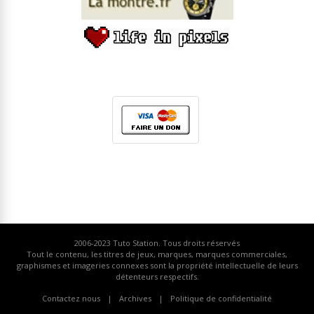
2006-2023
Tuto Station
. Tous droits réservés
Tout le contenu, les titres de jeux, marques, marques commerciales,
graphismes et imageries connexes sont la propriété intellectuelle de leurs
détenteurs respectifs.
Contactez nous
Archives
Politique de confidentialité