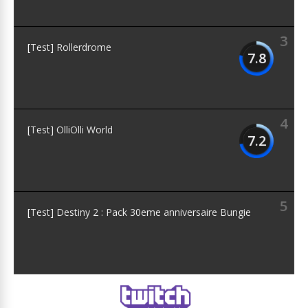
3
[Test] Rollerdrome
7.8
4
[Test] OlliOlli World
7.2
5
[Test] Destiny 2 : Pack 30eme anniversaire Bungie