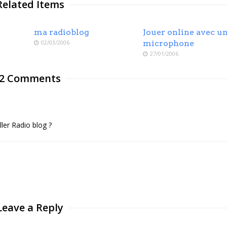
Related Items
ma radioblog
Jouer online avec u
02/03/2006
microphone
27/01/2006
2 Comments
ller Radio blog ?
Leave a Reply