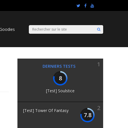
Goodies
1
DERNIERS TESTS
8
[Test] Soulstice
2
[Test] Tower Of Fantasy
7.8