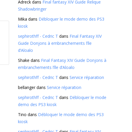
Adreck
dans
Final fantasy XIV Guide Relique
Shadowbringer
Mika
dans
Débloquer le mode demo des PS3
kiosk
sephirothff - Cedric T
dans
Final Fantasy XIV
Guide Donjons à embranchements l’île
d’Aloalo
Shake
dans
Final Fantasy XIV Guide Donjons à
embranchements l’île d’Aloalo
sephirothff - Cedric T
dans
Service réparation
bellanger
dans
Service réparation
sephirothff - Cedric T
dans
Débloquer le mode
demo des PS3 kiosk
Tino
dans
Débloquer le mode demo des PS3
kiosk
sephirothff - Cedric T
dans
Final fantasy XIV