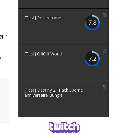
3
[Test] Rollerdrome
7.8
type
4
[Test] OlliOlli World
a
7.2
5
[Test] Destiny 2 : Pack 30eme
anniversaire Bungie