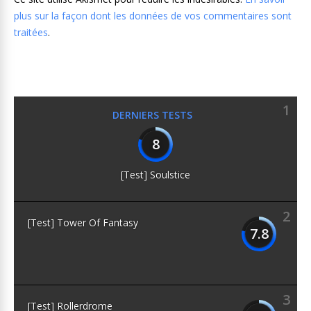
plus sur la façon dont les données de vos commentaires sont
traitées
.
1
DERNIERS TESTS
8
[Test] Soulstice
2
[Test] Tower Of Fantasy
7.8
3
[Test] Rollerdrome