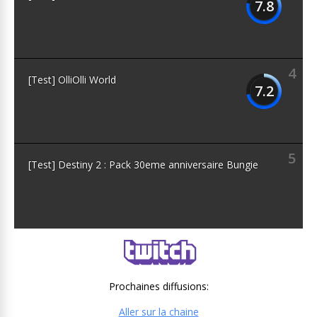
7.8
4
[Test] OlliOlli World
7.2
5
[Test] Destiny 2 : Pack 30eme anniversaire Bungie
Prochaines diffusions:
Aller sur la chaine