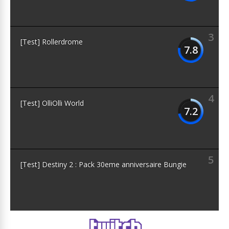
3
[Test] Rollerdrome
7.8
4
[Test] OlliOlli World
7.2
5
[Test] Destiny 2 : Pack 30eme anniversaire Bungie