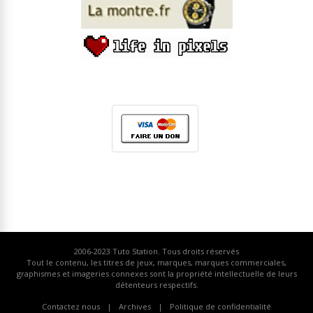
2006-2023
Tuto Station
. Tous droits réservés
Tout le contenu, les titres de jeux, marques, marques commerciales,
graphismes et imageries connexes sont la propriété intellectuelle de leurs
détenteurs respectifs.
Contactez nous
Archives
Politique de confidentialité