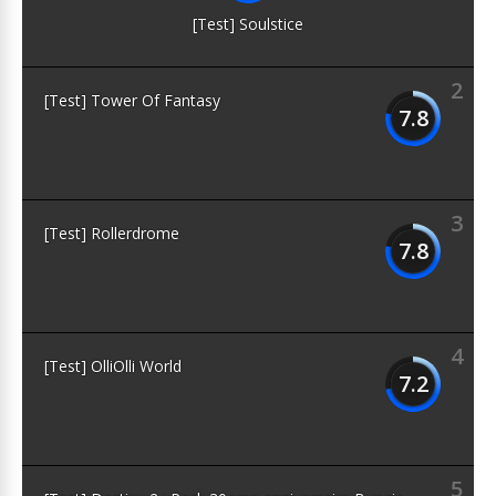
[Test] Soulstice
2
[Test] Tower Of Fantasy
7.8
3
[Test] Rollerdrome
7.8
4
[Test] OlliOlli World
7.2
5