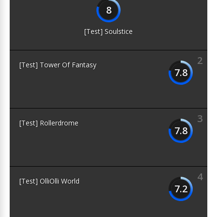
8
[Test] Soulstice
2
[Test] Tower Of Fantasy
7.8
3
[Test] Rollerdrome
7.8
4
[Test] OlliOlli World
7.2