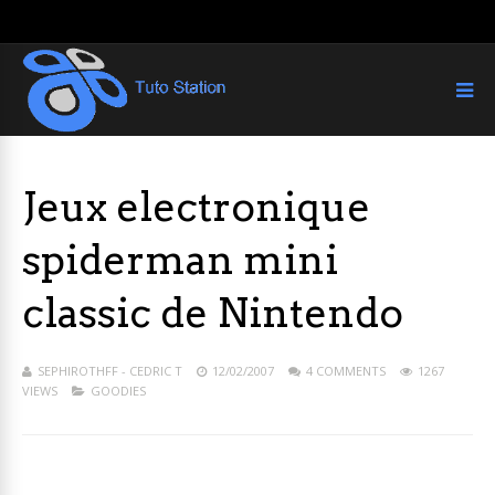
Jeux electronique
spiderman mini
classic de Nintendo
SEPHIROTHFF - CEDRIC T
12/02/2007
4 COMMENTS
1267
VIEWS
GOODIES