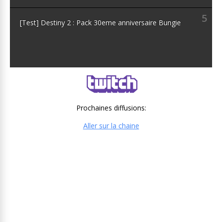
5
[Test] Destiny 2 : Pack 30eme anniversaire Bungie
Prochaines diffusions:
Aller sur la chaine