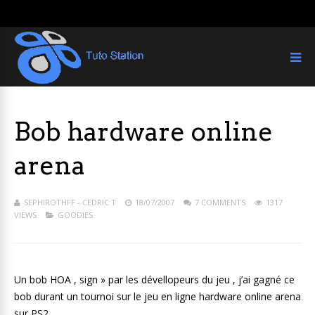
Bob hardware online
arena
SEPHIROTHFF - CEDRIC T
18/07/2007
7 COMMENTS
1317
VIEWS
GOODIES
Un bob HOA , sign » par les dévellopeurs du jeu , j’ai gagné ce
bob durant un tournoi sur le jeu en ligne hardware online arena
sur PS2