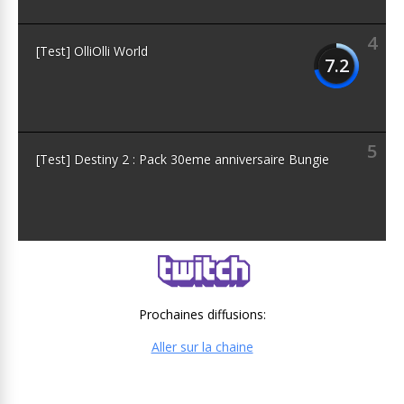
4
[Test] OlliOlli World
7.2
5
[Test] Destiny 2 : Pack 30eme anniversaire Bungie
Prochaines diffusions:
Aller sur la chaine