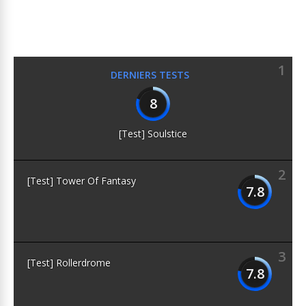
1
DERNIERS TESTS
8
[Test] Soulstice
2
[Test] Tower Of Fantasy
7.8
3
[Test] Rollerdrome
7.8