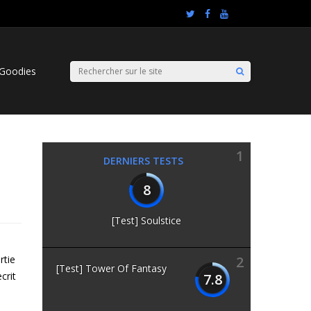
Goodies
1
DERNIERS TESTS
8
[Test] Soulstice
artie
2
[Test] Tower Of Fantasy
crit
7.8