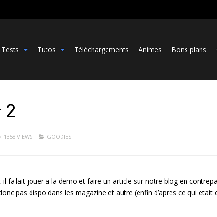
Tests
Tutos
Téléchargements
Animes
Bons plans
 2
1358 VIEWS
GOODIES
, il fallait jouer a la demo et faire un article sur notre blog en contrep
onc pas dispo dans les magazine et autre (enfin d’apres ce qui etait e