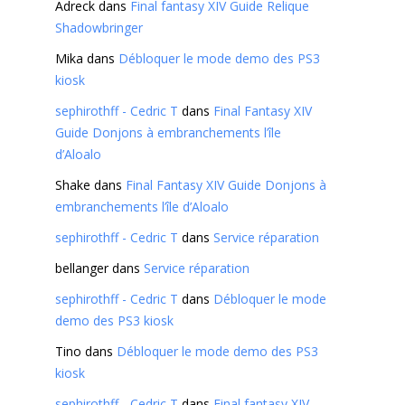
Adreck
dans
Final fantasy XIV Guide Relique
Shadowbringer
Mika
dans
Débloquer le mode demo des PS3
kiosk
sephirothff - Cedric T
dans
Final Fantasy XIV
Guide Donjons à embranchements l’île
d’Aloalo
Shake
dans
Final Fantasy XIV Guide Donjons à
embranchements l’île d’Aloalo
sephirothff - Cedric T
dans
Service réparation
bellanger
dans
Service réparation
sephirothff - Cedric T
dans
Débloquer le mode
demo des PS3 kiosk
Tino
dans
Débloquer le mode demo des PS3
kiosk
sephirothff - Cedric T
dans
Final fantasy XIV