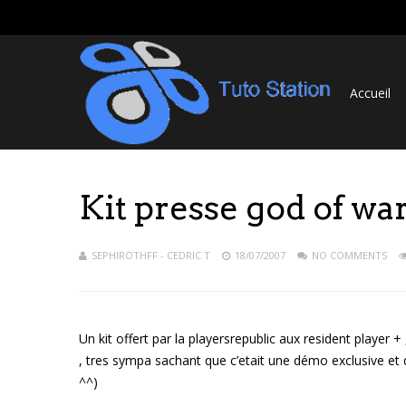
Accueil
Kit presse god of war
SEPHIROTHFF - CEDRIC T
18/07/2007
NO COMMENTS
Un kit offert par la playersrepublic aux resident player + 
, tres sympa sachant que c’etait une démo exclusive et d
^^)