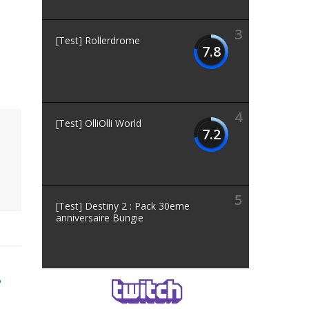
3
[Test] Rollerdrome
7.8
4
[Test] OlliOlli World
7.2
5
[Test] Destiny 2 : Pack 30eme
anniversaire Bungie
P